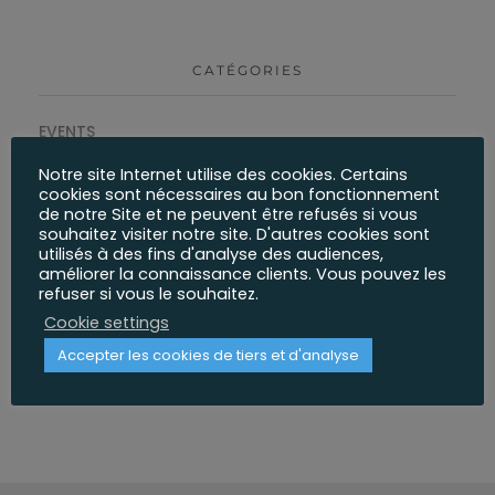
CATÉGORIES
EVENTS
NON CLASSIFIÉ(E)
Notre site Internet utilise des cookies. Certains
PROJETS
cookies sont nécessaires au bon fonctionnement
de notre Site et ne peuvent être refusés si vous
souhaitez visiter notre site. D'autres cookies sont
utilisés à des fins d'analyse des audiences,
MÉTA
améliorer la connaissance clients. Vous pouvez les
refuser si vous le souhaitez.
Cookie settings
Connexion
Flux des publications
Accepter les cookies de tiers et d'analyse
Flux des commentaires
Site de WordPress-FR