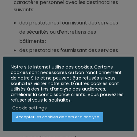
caractère personnel avec les destinataires
suivants:
des prestataires fournissant des services
de sécurités ou d’entretiens des
bâtiments ;
des prestataires fournissant des services
de rénovation et des services de gestion
Notre site Internet utilise des cookies. Certains
d’installations, des services de gestion de
cookies sont nécessaires au bon fonctionnement
biens immobiliers ou des services IT ;
de notre Site et ne peuvent être refusés si vous
souhaitez visiter notre site. D'autres cookies sont
les autorités locales;
utilisés à des fins d'analyse des audiences,
améliorer la connaissance clients. Vous pouvez les
les services de voiries ;
refuser si vous le souhaitez.
la police et les services répressifs locaux,
Cookie settings
s’ils demandent des informations ;
Accepter les cookies de tiers et d'analyse
nos banques, assurances ;