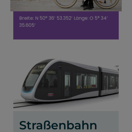
GPS-Daten
Breite: N 50° 36’ 53.352’ Länge: O 5° 34’
35.605’
Straßenbahn