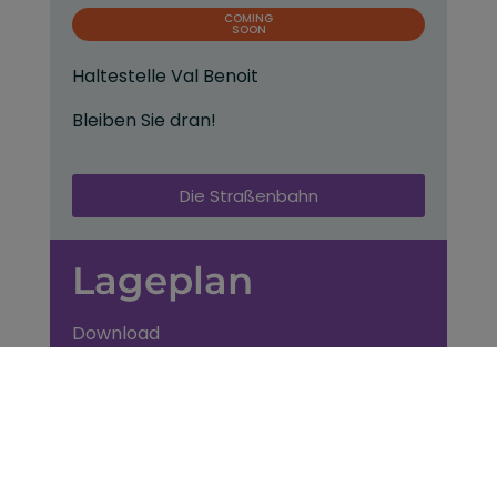
COMING
SOON
Haltestelle Val Benoit
Bleiben Sie dran!
Die Straßenbahn
Lageplan
Download
Fahrrad